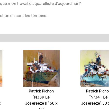
ue mon travail d’aquarelliste d’aujourd’hui ?
tion en sont les témoins.
Patrick Pichon
Patrick Pich
"N339 Le
"N°341 Le
x
Josereeze II" 50 x
Josereeze" 50 