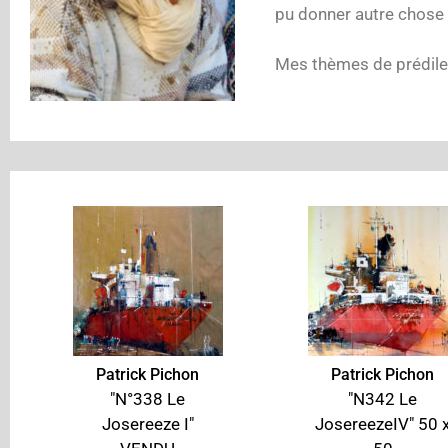
pu donner autre chose q
Mes thèmes de prédilec
Patrick Pichon
Patrick Pichon
"N°338 Le
"N342 Le
Josereeze I"
JosereezeIV" 50 