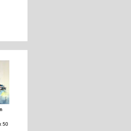
on
x 50