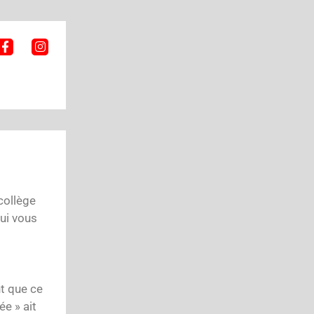
collège
qui vous
t que ce
ée » ait